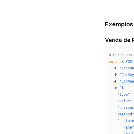
Exemplos
Venda de 
# Criar uma 
curl
 -X
 POST
  -H
 'Accoun
  -H
 'ApiKey
  -H
 'Conten
  -d
 '{
    "type": 
    "value":
    "currenc
    "method"
    "custome
      "name"