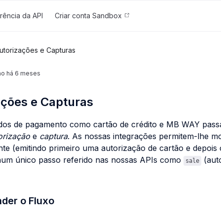
rência da API
Criar conta Sandbox
utorizações e Capturas
ção
há 6 meses
ações e Capturas
dos de pagamento como cartão de crédito e MB WAY pass
orização
e
captura
. As nossas integrações permitem-lhe mo
e (emitindo primeiro uma autorização de cartão e depois
num único passo referido nas nossas APIs como
(aut
sale
der o Fluxo