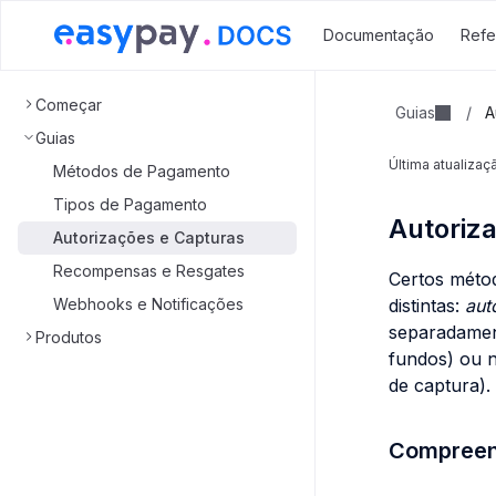
Documentação
Refe
Começar
Guias
/
A
Guias
Última atualiza
Métodos de Pagamento
Tipos de Pagamento
Autoriz
Autorizações e Capturas
Recompensas e Resgates
Certos méto
Webhooks e Notificações
distintas:
aut
separadament
Produtos
fundos) ou 
de captura).
Compreen