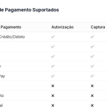
de Pagamento Suportados
 Pagamento
Autorização
Captura
Crédito/Débito
✅
✅
✅
✅
✅
✅
y
✅
✅
Pay
✅
✅
o
❌
❌
eto
❌
❌
al
❌
❌