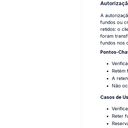
Autorizaç
A autorizaçã
fundos ou cr
retidos: o c
foram transf
fundos nos d
Pontos-Cha
Verific
Retém f
A reten
Não oc
Casos de U
Verific
Reter f
Reserva