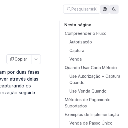
Pesquisar
⌘K
Nesta página
Compreender o Fluxo
Autorização
Captura
Copiar
Venda
Quando Usar Cada Método
am por duas fases
Use Autorização + Captura
ver através delas
Quando:
 capturando os
Use Venda Quando:
orização seguida
Métodos de Pagamento
Suportados
Exemplos de Implementação
Venda de Passo Único