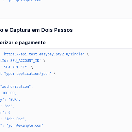
": "john@example.com"
o e Captura em Dois Passos
torizar o pagamento
 'https://api.test.easypay.pt/2.0/single'
 \
tId: SEU_ACCOUNT_ID'
 \
: SUA_API_KEY'
 \
t-Type: application/json'
 \
"authorisation",
 100.00,
y": "EUR",
: "cc",
r": {
: "John Doe",
": "john@example.com"