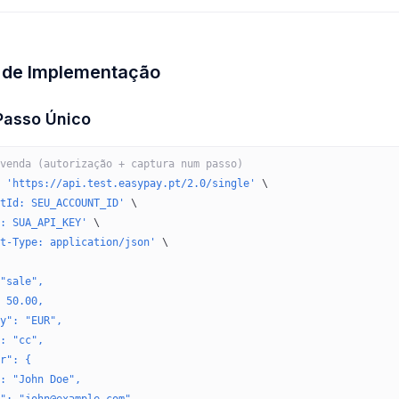
 de Implementação
Passo Único
venda (autorização + captura num passo)
 'https://api.test.easypay.pt/2.0/single'
 \
tId: SEU_ACCOUNT_ID'
 \
: SUA_API_KEY'
 \
t-Type: application/json'
 \
"sale",
 50.00,
y": "EUR",
: "cc",
r": {
: "John Doe",