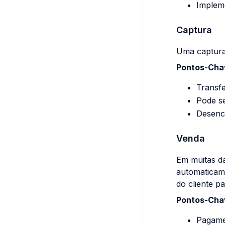
Impleme
Captura
Uma captura 
Pontos-Cha
Transfe
Pode se
Desenc
Venda
Em muitas da
automaticam
do cliente p
Pontos-Cha
Pagame